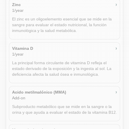
anomalías sugieren problemas de hidratación o
componentes nucleares. Un resultado positivo de ANA
›
Zinc
renales/endocrinos.
sugiere enfermedades autoinmunes como el LES, pero
1/year
›
Omega-3: DPA
requiere correlación clínica.
1/year
El zinc es un oligoelemento esencial que se mide en la
›
Sodio (riñon)
sangre para evaluar el estado nutricional, la función
Omega-3: DPA: A lab measurement. Consulte los
2/year
inmunológica y la salud metabólica.
recursos clínicos para obtener una interpretación
El principal catión extracelular es esencial para el
específica. Medición en sangre del ácido
equilibrio de líquidos y la función neuromuscular. Las
docosapentaenoico (DPA), un ácido graso omega-3
›
Vitamina D
anomalías sugieren problemas de hidratación o
menos conocido que actúa como intermediario entre el
1/year
renales/endocrinos.
EPA y el DHA.
La principal forma circulante de vitamina D refleja el
estado derivado de la exposición y la ingesta al sol. La
›
Proteína (orina)
›
Omega-3: DHA
deficiencia afecta la salud ósea e inmunológica.
2/year
1/year
La prueba de proteína en la orina mide la cantidad de
Medición de laboratorio del ácido docosahexaenoico
›
Acido metilmalónico (MMA)
proteína presente en la orina para ayudar a evaluar la
(DHA), un ácido graso omega-3 esencial importante para
Add-on
función renal y detectar posibles problemas de salud.
la salud cerebral, ocular y cardiovascular.
Subproducto metabólico que se mide en la sangre o la
orina y que ayuda a evaluar el estado de la vitamina B12.
›
Potasio
›
Omega-3 Total/OmegaCheck
2/year
1/year