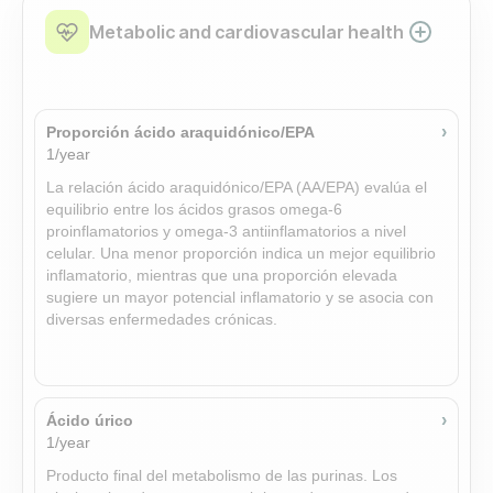
›
Testosterona, total
Metabolic and cardiovascular health
1/year
Testosterona total circulante (unida o libre). Indica el
estado de los andrógenos, la fertilidad y la salud
endocrina.
›
Proporción ácido araquidónico/EPA
1/year
›
Globulina transportadora de hormonas sexuales
La relación ácido araquidónico/EPA (AA/EPA) evalúa el
(SHBG)
equilibrio entre los ácidos grasos omega-6
1/year
proinflamatorios y omega-3 antiinflamatorios a nivel
celular. Una menor proporción indica un mejor equilibrio
Globulina fijadora de hormonas sexuales producida por
inflamatorio, mientras que una proporción elevada
el hígado, se une a las hormonas sexuales y modula su
sugiere un mayor potencial inflamatorio y se asocia con
biodisponibilidad.
diversas enfermedades crónicas.
›
Antígeno prostático específico (PSA): total and free
(%)
Add-on
›
Ácido úrico
1/year
Antígeno prostático específico (PSA): total y libre (%):
Una medición de laboratorio. Consulte los recursos
Producto final del metabolismo de las purinas. Los