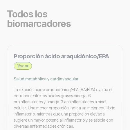
Nitrito (orina): Medición de laboratorio. Consulte los
Tamaño promedio de los glóbulos rojos. Ayuda a
Todos los
recursos clínicos para obtener una interpretación
clasificar la anemia como microcítica, normocítica o
específica.
macrocítica.
biomarcadores
›
Magnesio
›
Concentración media de hemoglobina corpuscular
1/year
(MCHC)
2/year
Es un cofactor esencial para muchas enzimas y
funciones neuromusculares. Los niveles bajos de
Proporción ácido araquidónico/EPA
Concentración promedio de hemoglobina en los glóbulos
magnesio pueden provocar arritmias y calambres
rojos; utilizada en la evaluación de la anemia.
1/year
musculares.
Salud metabólica y cardiovascular
›
Hemoglobina corpuscular media (MCH)
›
Leucocitos (orina)
2/year
La relación ácido araquidónico/EPA (AA/EPA) evalúa el
2/year
Cantidad promedio de hemoglobina por glóbulo rojo, útil
equilibrio entre los ácidos grasos omega-6
La presencia de glóbulos blancos (leucocitos) en la orina,
para clasificar las anemias.
proinflamatorios y omega-3 antiinflamatorios a nivel
que se utiliza normalmente como indicador de infección o
celular. Una menor proporción indica un mejor equilibrio
inflamación en las vías urinarias.
inflamatorio, mientras que una proporción elevada
›
Lipoproteína (a) /Lp (a)
sugiere un mayor potencial inflamatorio y se asocia con
Add-on
diversas enfermedades crónicas.
›
Lipasa