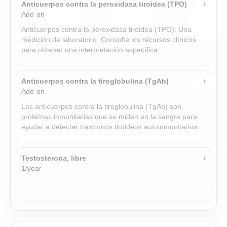
›
Anticuerpos contra la peroxidasa tiroidea (TPO)
Add-on
Anticuerpos contra la peroxidasa tiroidea (TPO): Una
medición de laboratorio. Consulte los recursos clínicos
para obtener una interpretación específica.
›
Anticuerpos contra la tiroglobulina (TgAb)
Add-on
Los anticuerpos contra la tiroglobulina (TgAb) son
proteínas inmunitarias que se miden en la sangre para
ayudar a detectar trastornos tiroideos autoinmunitarios.
›
Testosterona, libre
1/year
La testosterona libre está disponible para los tejidos. Se
correlaciona más directamente con los efectos
androgénicos que la testosterona total.