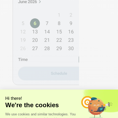
2 - DECODIFICA
Accede a tus insights de
salud