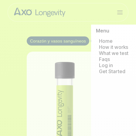
Menu
Home
Corazón y vasos sanguíneos
2/year
How it works
What we test
Faqs
Log in
Get Started