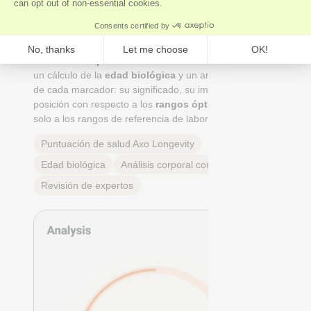
Nuestros
expertos
, y no solo algoritmos, realizan un
análisis integral del organismo que abarca los sistemas
cardiovascular, hormonal, metabólico e inmunitario.
Recibirás una
puntuación de salud Axo Longevity
,
un cálculo de la
edad biológica
y un análisis completo
de cada marcador: su significado, su importancia y tu
posición con respecto a los
rangos óptimos reales
, no
solo a los rangos de referencia de laboratorio.
Puntuación de salud Axo Longevity
Edad biológica
Análisis corporal completo
Revisión de expertos