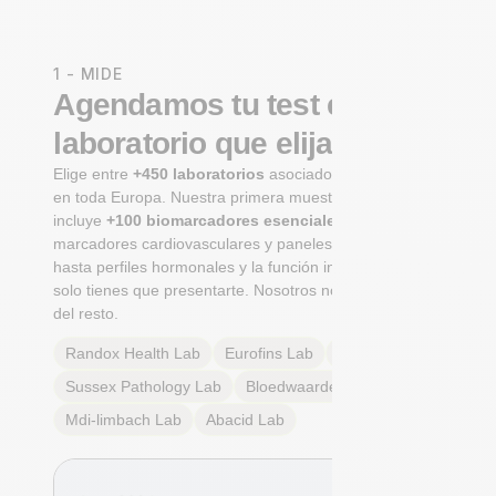
1 - MIDE
Agendamos tu test en un
laboratorio que elijas
Elige entre
+450 laboratorios
asociados certificados
en toda Europa. Nuestra primera muestra integral
incluye
+100 biomarcadores esenciales
, desde
marcadores cardiovasculares y paneles metabólicos
hasta perfiles hormonales y la función inmunológica. Tú
solo tienes que presentarte. Nosotros nos encargamos
del resto.
Randox Health
Lab
Eurofins
Lab
Multilab
Lab
Sussex Pathology
Lab
Bloedwaardentest
Lab
Mdi-limbach
Lab
Abacid
Lab