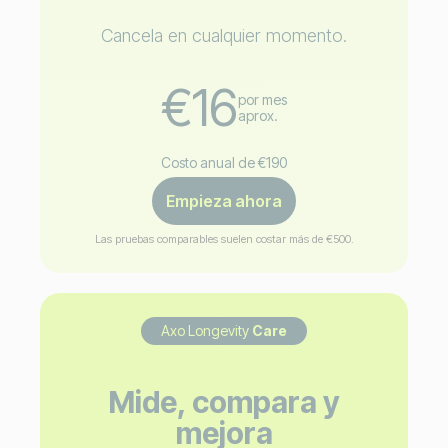
Cancela en cualquier momento.
€16
por mes
aprox.
Costo anual de €190
Empieza ahora
Las pruebas comparables suelen costar más de €500.
Axo Longevity
Care
Mide, compara y
mejora