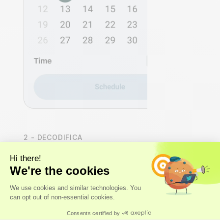
2 - DECODIFICA
Accede a tus insights de
salud
Nuestros
expertos
, y no solo algoritmos, realizan un
análisis integral del organismo que abarca los sistemas
cardiovascular, hormonal, metabólico e inmunitario.
Recibirás una
puntuación de salud Axo Longevity
,