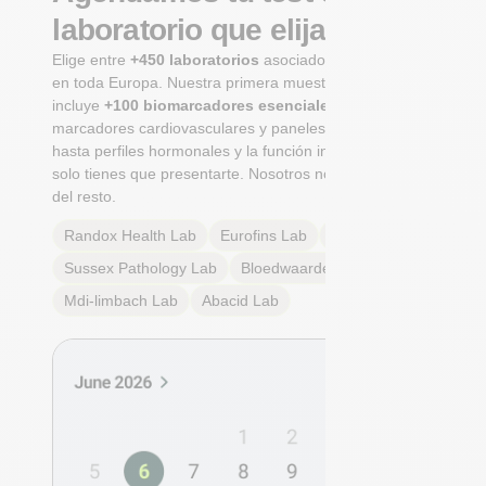
laboratorio que elijas
Elige entre
+450 laboratorios
asociados certificados
en toda Europa. Nuestra primera muestra integral
incluye
+100 biomarcadores esenciales
, desde
marcadores cardiovasculares y paneles metabólicos
hasta perfiles hormonales y la función inmunológica. Tú
solo tienes que presentarte. Nosotros nos encargamos
del resto.
Randox Health
Lab
Eurofins
Lab
Multilab
Lab
Sussex Pathology
Lab
Bloedwaardentest
Lab
Mdi-limbach
Lab
Abacid
Lab