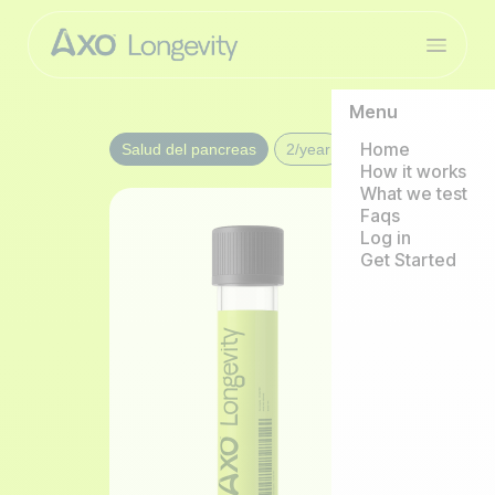
Menu
Home
Salud del pancreas
2/year
How it works
What we test
Faqs
Log in
Get Started