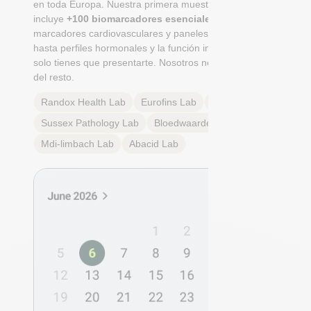
en toda Europa. Nuestra primera muestra integral
incluye
+100 biomarcadores esenciales
, desde
marcadores cardiovasculares y paneles metabólicos
hasta perfiles hormonales y la función inmunológica. Tú
solo tienes que presentarte. Nosotros nos encargamos
del resto.
Randox Health
Lab
Eurofins
Lab
Multilab
Lab
Sussex Pathology
Lab
Bloedwaardentest
Lab
Mdi-limbach
Lab
Abacid
Lab