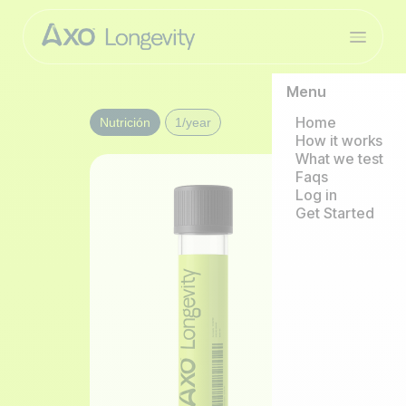
Menu
Home
Nutrición
1/year
How it works
What we test
Faqs
Log in
Get Started