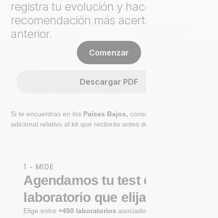
registra tu evolución y hace cada
recomendación más acertada que la
anterior.
Comenzar
Descargar PDF
Si te encuentras en los
Países Bajos,
consulta el paso
adicional relativo al kit que recibirás antes de ir al laboratorio.
1 - MIDE
Agendamos tu test en un
laboratorio que elijas
Elige entre
+450 laboratorios
asociados certificados