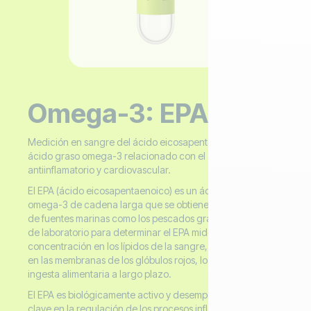
Omega-3: EPA
Medición en sangre del ácido eicosapentaenoico (EPA), un
ácido graso omega-3 relacionado con el apoyo
antiinflamatorio y cardiovascular.
El EPA (ácido eicosapentaenoico) es un ácido graso
omega-3 de cadena larga que se obtiene principalmente
de fuentes marinas como los pescados grasos. Una prueba
de laboratorio para determinar el EPA mide su
concentración en los lípidos de la sangre, con frecuencia
en las membranas de los glóbulos rojos, lo que refleja la
ingesta alimentaria a largo plazo.
El EPA es biológicamente activo y desempeña un papel
clave en la regulación de los procesos inflamatorios, el