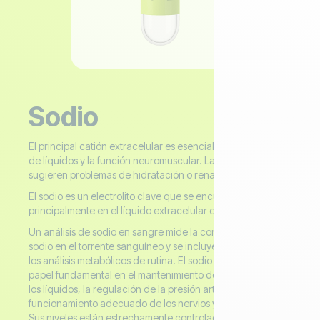
Sodio
El principal catión extracelular es esencial para el equilibrio
de líquidos y la función neuromuscular. Las anomalías
sugieren problemas de hidratación o renales/endocrinos.
El sodio es un electrolito clave que se encuentra
principalmente en el líquido extracelular del cuerpo.
Un análisis de sodio en sangre mide la concentración de
sodio en el torrente sanguíneo y se incluye comúnmente en
los análisis metabólicos de rutina. El sodio desempeña un
papel fundamental en el mantenimiento del equilibrio de
los líquidos, la regulación de la presión arterial y el apoyo al
funcionamiento adecuado de los nervios y los músculos.
Sus niveles están estrechamente controlados por los