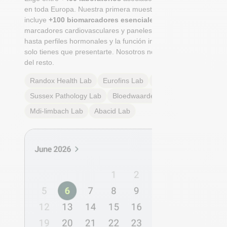
en toda Europa. Nuestra primera muestra integral
incluye
+100 biomarcadores esenciales
, desde
marcadores cardiovasculares y paneles metabólicos
hasta perfiles hormonales y la función inmunológica. Tú
solo tienes que presentarte. Nosotros nos encargamos
del resto.
Randox Health
Lab
Eurofins
Lab
Multilab
Lab
Sussex Pathology
Lab
Bloedwaardentest
Lab
Mdi-limbach
Lab
Abacid
Lab