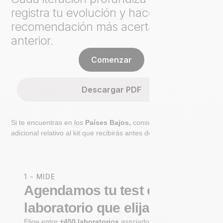
registra tu evolución y hace cada
recomendación más acertada que la
anterior.
Comenzar
Descargar PDF
Si te encuentras en los
Países Bajos,
consulta el paso
adicional relativo al kit que recibirás antes de ir al laboratorio.
1 - MIDE
Agendamos tu test en un
laboratorio que elijas
Elige entre
+450 laboratorios
asociados certificados