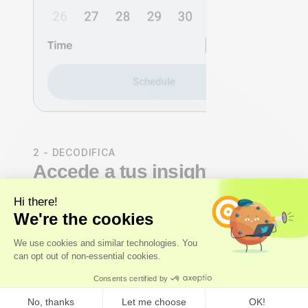
2 - DECODIFICA
Accede a tus insights de
salud
Nuestros
expertos
, y no solo algoritmos, realizan un
análisis integral del organismo que abarca los sistemas
cardiovascular, hormonal, metabólico e inmunitario.
Recibirás una
puntuación de salud Axo Longevity
,
un cálculo de la
edad biológica
y un análisis completo
de cada marcador: su significado, su importancia y tu
posición con respecto a los
rangos óptimos reales
, no