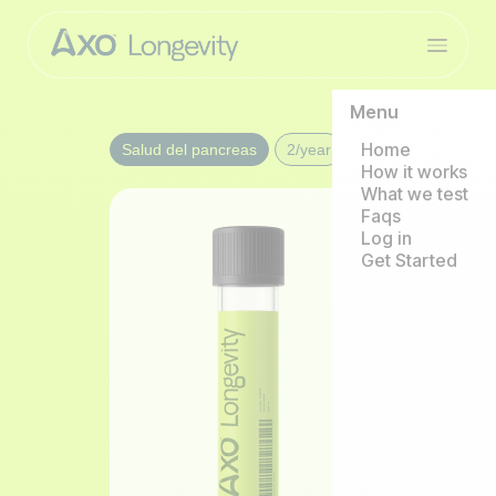
Menu
Home
Salud del pancreas
2/year
How it works
What we test
Faqs
Log in
Get Started