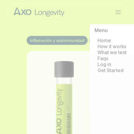
Menu
Home
Inflamación y autoinmunidad
1/year
How it works
What we test
Faqs
Log in
Get Started