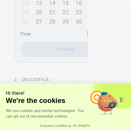
2 - DECODIFICA
Accede a tus insights de
salud
Nuestros
expertos
, y no solo algoritmos, realizan un
análisis integral del organismo que abarca los sistemas
cardiovascular, hormonal, metabólico e inmunitario.
Recibirás una
puntuación de salud Axo Longevity
,
un cálculo de la
edad biológica
y un análisis completo