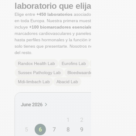
laboratorio que elijas
Elige entre
+450 laboratorios
asociados certificados
en toda Europa. Nuestra primera muestra integral
incluye
+100 biomarcadores esenciales
, desde
marcadores cardiovasculares y paneles metabólicos
hasta perfiles hormonales y la función inmunológica. Tú
solo tienes que presentarte. Nosotros nos encargamos
del resto.
Randox Health
Lab
Eurofins
Lab
Multilab
Lab
Sussex Pathology
Lab
Bloedwaardentest
Lab
Mdi-limbach
Lab
Abacid
Lab