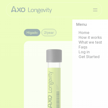
Menu
Home
Hígado
2/year
How it works
What we test
Faqs
Log in
Get Started