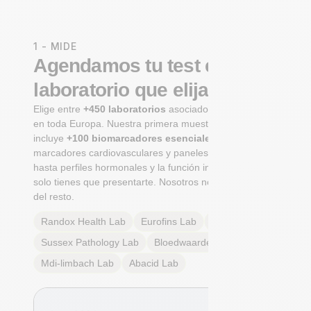
1 - MIDE
Agendamos tu test en un
laboratorio que elijas
Elige entre
+450 laboratorios
asociados certificados
en toda Europa. Nuestra primera muestra integral
incluye
+100 biomarcadores esenciales
, desde
marcadores cardiovasculares y paneles metabólicos
hasta perfiles hormonales y la función inmunológica. Tú
solo tienes que presentarte. Nosotros nos encargamos
del resto.
Randox Health
Lab
Eurofins
Lab
Multilab
Lab
Sussex Pathology
Lab
Bloedwaardentest
Lab
Mdi-limbach
Lab
Abacid
Lab