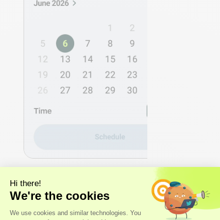
2 - DECODIFICA
Accede a tus insights de
salud