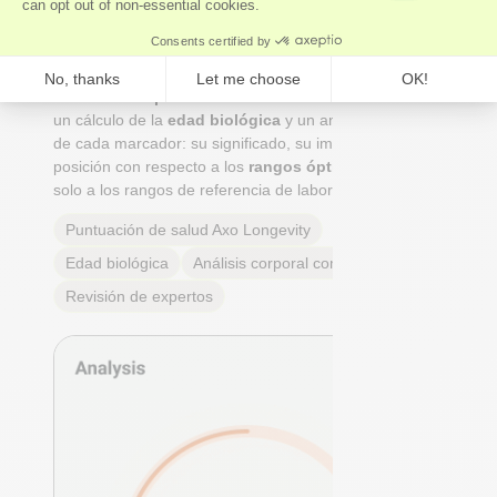
Nuestros
expertos
, y no solo algoritmos, realizan un
análisis integral del organismo que abarca los sistemas
cardiovascular, hormonal, metabólico e inmunitario.
Recibirás una
puntuación de salud Axo Longevity
,
un cálculo de la
edad biológica
y un análisis completo
de cada marcador: su significado, su importancia y tu
posición con respecto a los
rangos óptimos reales
, no
solo a los rangos de referencia de laboratorio.
Puntuación de salud Axo Longevity
Edad biológica
Análisis corporal completo
Revisión de expertos