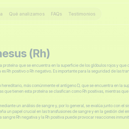
na
Qué analizamos
FAQs
Testimonios
hesus (Rh)
a proteína que se encuentra en la superficie de los glóbulos rojos y que d
s Rh positivo o Rh negativo. Es importante para la seguridad de las tran
no hereditario, más comúnmente el antígeno D, que se encuentra en la sup
as que tienen esta proteína se clasifican como Rh positivas, mientras qu
mediante un análisis de sangre y, por lo general, se evalúa junto con el 
 un papel crucial en las transfusiones de sangre y en la gestión del 
la sangre Rh negativa y la Rh positiva puede provocar reacciones inmunit