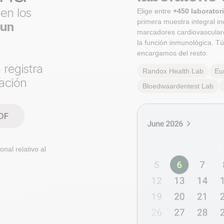
 en los
Elige entre
+450 laborator
primera muestra integral i
s
un
marcadores cardiovasculare
la función inmunológica. Tú
encargamos del resto.
 registra
Randox Health
Lab
Eu
ación
Bloedwaardentest
Lab
DF
onal relativo al