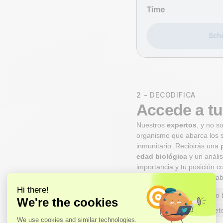
2 - DECODIFICA
Accede a tu
Nuestros
expertos
, y no s
organismo que abarca los s
inmunitario. Recibirás una
edad biológica
y un anális
importancia y tu posición c
rangos de referencia de lab
Puntuación de salud Axo 
Análisis corporal complet