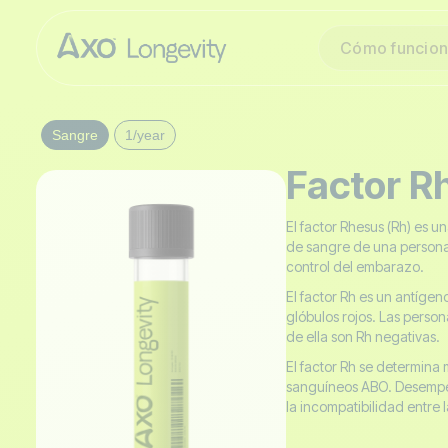
Cómo funcio
Sangre
1/year
Factor R
El factor Rhesus (Rh) es un
de sangre de una persona e
control del embarazo.
El factor Rh es un antíge
glóbulos rojos. Las person
de ella son Rh negativas.
El factor Rh se determina 
sanguíneos ABO. Desempeña
la incompatibilidad entre 