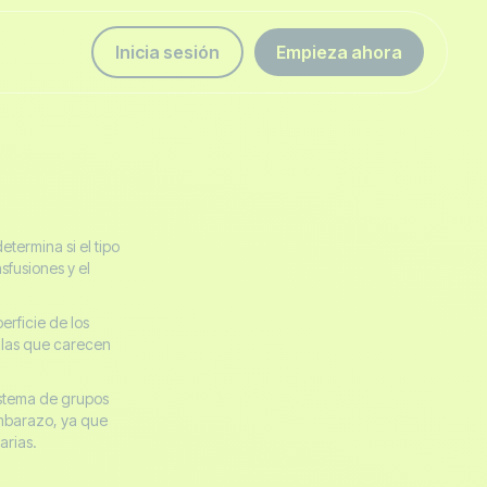
Inicia sesión
Empieza ahora
etermina si el tipo
sfusiones y el
erficie de los
e las que carecen
sistema de grupos
embarazo, ya que
arias.