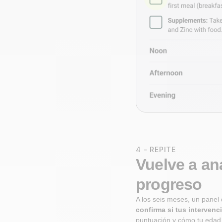
4 - REPITE
Vuelve a ana
progreso
A los seis meses, un panel
confirma si tus interven
puntuación y cómo tu edad 