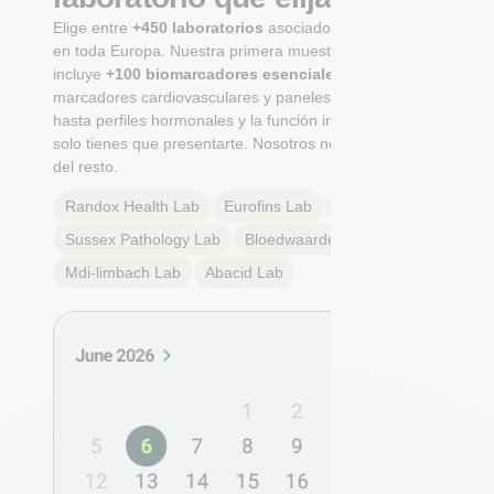
Elige entre
+450 laboratorios
asociados certificados
en toda Europa. Nuestra primera muestra integral
incluye
+100 biomarcadores esenciales
, desde
marcadores cardiovasculares y paneles metabólicos
hasta perfiles hormonales y la función inmunológica. Tú
solo tienes que presentarte. Nosotros nos encargamos
del resto.
Randox Health
Lab
Eurofins
Lab
Multilab
Lab
Sussex Pathology
Lab
Bloedwaardentest
Lab
Mdi-limbach
Lab
Abacid
Lab