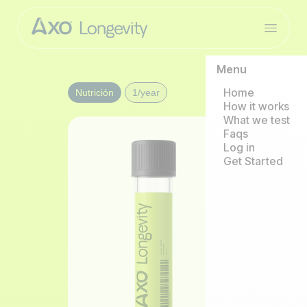
Menu
Home
Nutrición
1/year
How it works
What we test
Faqs
Log in
Get Started