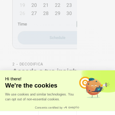
2 - DECODIFICA
Accede a tus insights de
salud
Nuestros
expertos
, y no solo algoritmos, realizan un
análisis integral del organismo que abarca los sistemas
cardiovascular, hormonal, metabólico e inmunitario.
Recibirás una
puntuación de salud Axo Longevity
,
un cálculo de la
edad biológica
y un análisis completo
de cada marcador: su significado, su importancia y tu