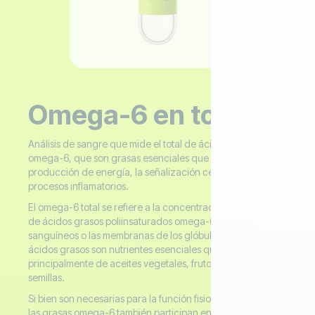
Omega-6 en total
Análisis de sangre que mide el total de ácidos grasos
omega-6, que son grasas esenciales que intervienen en la
producción de energía, la señalización celular y los
procesos inflamatorios.
El omega-6 total se refiere a la concentración combinada
de ácidos grasos poliinsaturados omega-6 en los lípidos
sanguíneos o las membranas de los glóbulos rojos. Estos
ácidos grasos son nutrientes esenciales que se obtienen
principalmente de aceites vegetales, frutos secos y
semillas.
Si bien son necesarias para la función fisiológica normal,
las grasas omega-6 también participan en las vías de