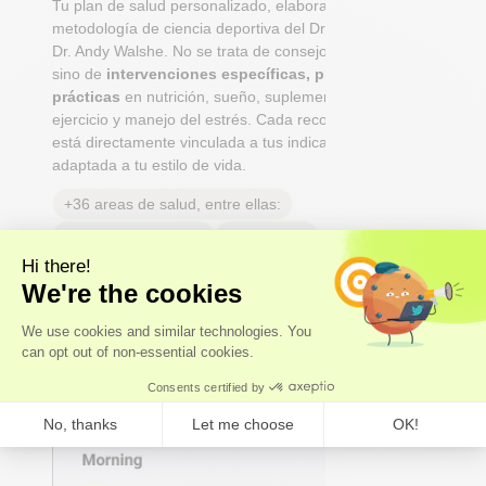
Tu plan de salud personalizado, elaborado con la
metodología de ciencia deportiva del Dr. Niko Mihic y el
Dr. Andy Walshe. No se trata de consejos genéricos,
sino de
intervenciones específicas, priorizadas y
prácticas
en nutrición, sueño, suplementación,
ejercicio y manejo del estrés. Cada recomendación
está directamente vinculada a tus indicadores y
adaptada a tu estilo de vida.
+36 areas de salud, entre ellas:
Hormonas Sexuales
Longevidad
Peso y grasa corporal
Cognición
Alergias
Dolores de cabeza y migrañas
Salud dental y bucal
Salud reproductiva