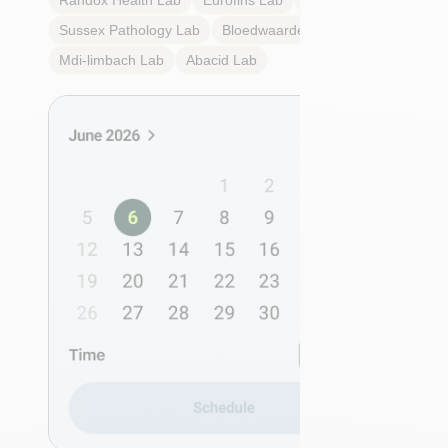
Randox Health
Lab
Eurofins
Lab
Multilab
Lab
Sussex Pathology
Lab
Bloedwaardentest
Lab
Mdi-limbach
Lab
Abacid
Lab