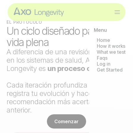
EL PROTOCOLO
Un ciclo diseñado para una
Menu
vida plena
Home
How it works
A diferencia de una revisión puntual
What we test
Faqs
en los sistemas de salud, Axo
Log in
Longevity es
un proceso continuo
.
Get Started
Cada iteración profundiza el análisis,
registra tu evolución y hace cada
recomendación más acertada que la
anterior.
Comenzar