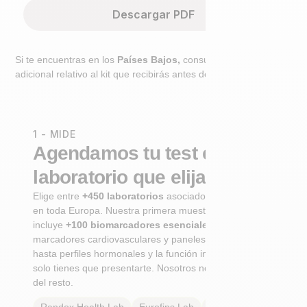
Descargar PDF
Si te encuentras en los
Países Bajos,
consulta el paso
adicional relativo al kit que recibirás antes de ir al laboratorio.
1 - MIDE
Agendamos tu test en un
laboratorio que elijas
Elige entre
+450 laboratorios
asociados certificados
en toda Europa. Nuestra primera muestra integral
incluye
+100 biomarcadores esenciales
, desde
marcadores cardiovasculares y paneles metabólicos
hasta perfiles hormonales y la función inmunológica. Tú
solo tienes que presentarte. Nosotros nos encargamos
del resto.