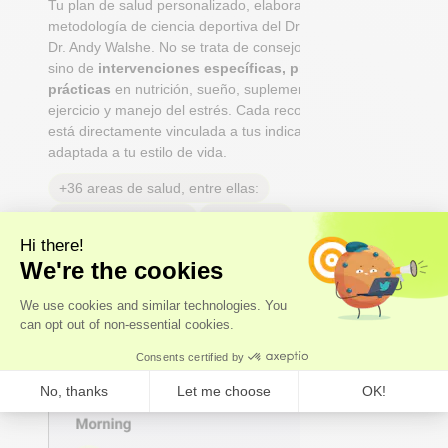
Tu plan de salud personalizado, elaborado con la
metodología de ciencia deportiva del Dr. Niko Mihic y el
Dr. Andy Walshe. No se trata de consejos genéricos,
sino de
intervenciones específicas, priorizadas y
prácticas
en nutrición, sueño, suplementación,
ejercicio y manejo del estrés. Cada recomendación
está directamente vinculada a tus indicadores y
adaptada a tu estilo de vida.
+36 areas de salud, entre ellas:
Hormonas Sexuales
Longevidad
Peso y grasa corporal
Cognición
Alergias
Dolores de cabeza y migrañas
Salud dental y bucal
Salud reproductiva