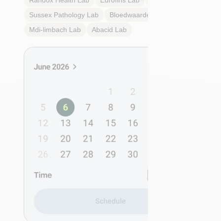
Randox Health
Lab
Eurofins
Lab
Multilab
Lab
Sussex Pathology
Lab
Bloedwaardentest
Lab
Mdi-limbach
Lab
Abacid
Lab