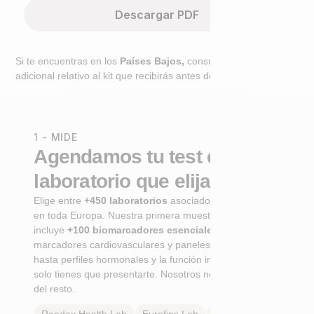
Descargar PDF
Si te encuentras en los
Países Bajos,
consulta el paso
adicional relativo al kit que recibirás antes de ir al laboratorio.
1 - MIDE
Agendamos tu test en un
laboratorio que elijas
Elige entre
+450 laboratorios
asociados certificados
en toda Europa. Nuestra primera muestra integral
incluye
+100 biomarcadores esenciales
, desde
marcadores cardiovasculares y paneles metabólicos
hasta perfiles hormonales y la función inmunológica. Tú
solo tienes que presentarte. Nosotros nos encargamos
del resto.