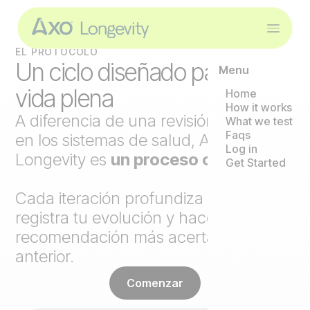
EL PROTOCOLO
Un ciclo diseñado para una
Menu
vida plena
Home
How it works
A diferencia de una revisión puntual
What we test
Faqs
en los sistemas de salud, Axo
Log in
Longevity es
un proceso continuo
.
Get Started
Cada iteración profundiza el análisis,
registra tu evolución y hace cada
recomendación más acertada que la
anterior.
Comenzar