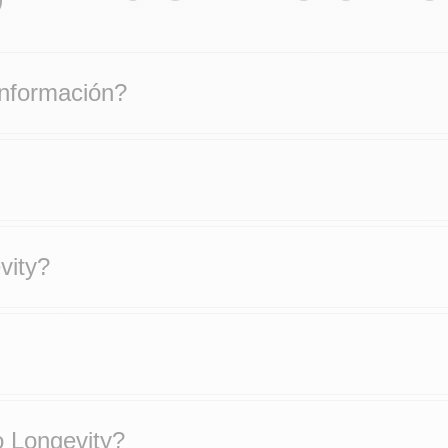
información?
vity?
 Longevity?