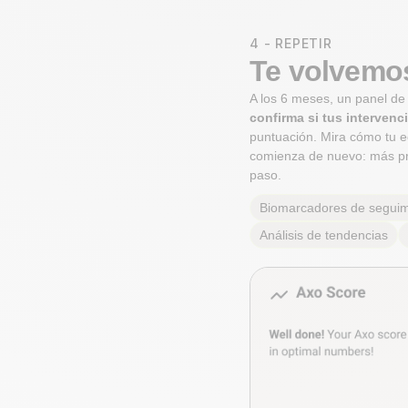
4 - REPETIR
Te volvemos
A los 6 meses, un panel d
confirma si tus interven
puntuación. Mira cómo tu ed
comienza de nuevo: más pr
paso.
Biomarcadores de seguim
Análisis de tendencias