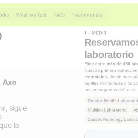
orks
What we test
FAQs
Testimonials
o
1 - MEDIR
Reservamos 
laboratorio
Elige entre
más de 450 lab
Nuestra primera extracción 
esenciales
, desde marcado
,
Axo
perfiles hormonales y funci
nos encargamos del resto.
Randox Health
Laborator
ma, sigue
Multilab
Laboratorio
Ab
e
Sussex Pathology
Labora
que la