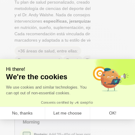
Tu plan de salud personalizado, creado bajo la
metodología de ciencias del deporte del Dr. Niko Mihic
y el Dr. Andy Walshe. Nada de consejos genéricos:
intervenciones
específicas, jerarquizadas y prácticas
en nutrición, sueño, suplementación, ejercicio y estrés.
Cada recomendación está vinculada directamente a tus
marcadores y adaptada a tu estilo de vida.
+36 áreas de salud, entre ellas:
Peso y grasa corporal
Dormir
Tiroides
Salud del tracto urinario
Hormonas sexuales
Longevidad
Dolores de cabeza y migrañas
Salud reproductiva