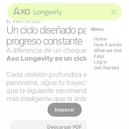
EL PROTOCOLO
Un ciclo diseñado para un
Menu
progreso constante
Home
How it works
A diferencia de un chequeo puntual,
What we test
Faqs
Axo Longevity es un ciclo continuo
.
Log in
Get Started
Cada revisión profundiza el
panorama, sigue tu trayectoria y hace
que la siguiente recomendación sea
más inteligente que la anterior.
Empezar
Descargar PDF