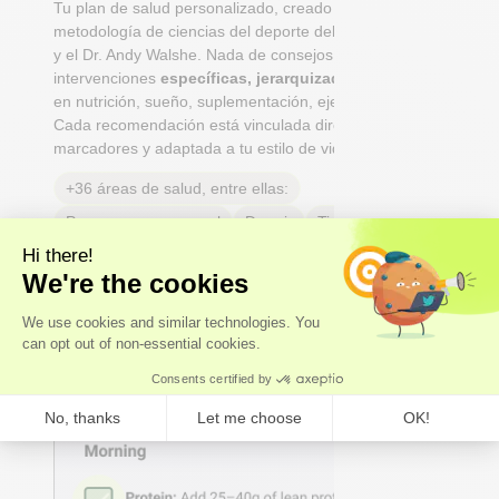
Tu plan de salud personalizado, creado bajo la
metodología de ciencias del deporte del Dr. Niko Mihic
y el Dr. Andy Walshe. Nada de consejos genéricos:
intervenciones
específicas, jerarquizadas y prácticas
en nutrición, sueño, suplementación, ejercicio y estrés.
Cada recomendación está vinculada directamente a tus
marcadores y adaptada a tu estilo de vida.
+36 áreas de salud, entre ellas:
Peso y grasa corporal
Dormir
Tiroides
Salud del tracto urinario
Hormonas sexuales
Longevidad
Dolores de cabeza y migrañas
Salud reproductiva