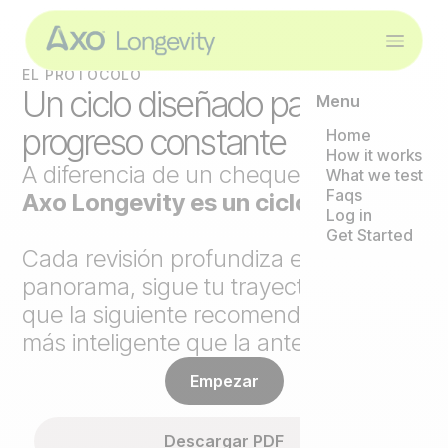
EL PROTOCOLO
Un ciclo diseñado para un
Menu
progreso constante
Home
How it works
A diferencia de un chequeo puntual,
What we test
Faqs
Axo Longevity es un ciclo continuo
.
Log in
Get Started
Cada revisión profundiza el
panorama, sigue tu trayectoria y hace
que la siguiente recomendación sea
más inteligente que la anterior.
Empezar
Descargar PDF