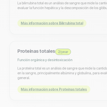
La bilirrubina total es un análisis de sangre que mide la cant
evaluar la función hepática y la descomposición de los glóbu
Más información sobre Bilirrubina total
Proteínas totales
2/year
Función orgánica y desintoxicación
La proteína total es un análisis de sangre que mide la cant
en la sangre, principalmente albúmina y globulina, para eval
general.
Más información sobre Proteínas totales