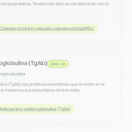
 las lipoproteínas. Niveles más altos se correlacionan con un
.
lesterol total (y relación colesterol total/HDL)
roglobulina (TgAb)
Add-on
 reproductiva
ulina (TgAb) son proteínas inmunitarias que se miden en la
r trastornos autoinmunitarios de la tiroides.
nticuerpos antitiroglobulina (TgAb)