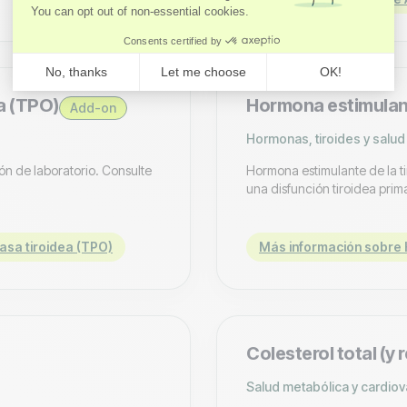
a (TPO)
Hormona estimulant
Add-on
Hormonas, tiroides y salud
ón de laboratorio. Consulte
Hormona estimulante de la ti
una disfunción tiroidea prim
asa tiroidea (TPO)
Más información sobre H
Colesterol total (y 
Salud metabólica y cardiov