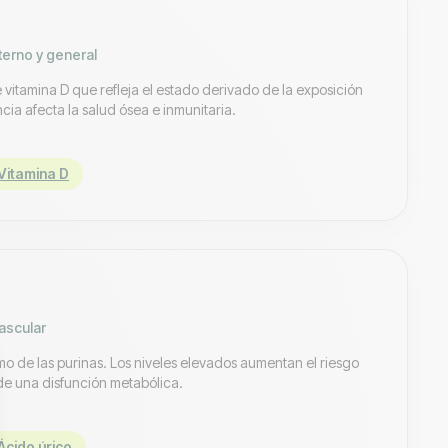
xterno y general
e vitamina D que refleja el estado derivado de la exposición
ncia afecta la salud ósea e inmunitaria.
Vitamina D
ascular
mo de las purinas. Los niveles elevados aumentan el riesgo
de una disfunción metabólica.
Ácido úrico