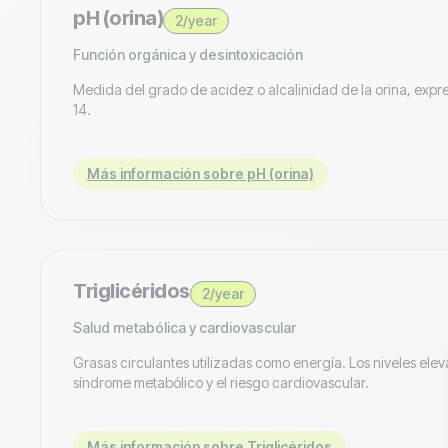
pH (orina)
2/year
Función orgánica y desintoxicación
Medida del grado de acidez o alcalinidad de la orina, expr
14.
Más información sobre pH (orina)
Triglicéridos
2/year
Salud metabólica y cardiovascular
Grasas circulantes utilizadas como energía. Los niveles ele
síndrome metabólico y el riesgo cardiovascular.
Más información sobre Triglicéridos