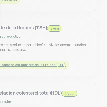
e de la tiroides (TSH)
1/year
 reproductiva
roides producida por la hipófisis. Niveles anormales indican
aria o secundaria.
ormona estimulante de la tiroides (TSH)
relación colesterol total/HDL)
2/year
ascular