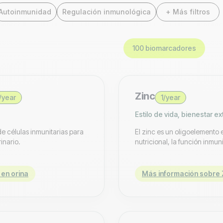
Autoinmunidad
Regulación inmunológica
+ Más filtros
100 biomarcadores
Zinc
/year
1/year
Estilo de vida, bienestar e
e células inmunitarias para
El zinc es un oligoelemento 
inario.
nutricional, la función inmun
 en orina
Más información sobre 