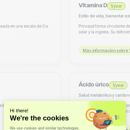
Vitamina D
1/year
Estilo de vida, bienestar e
esada en una escala de 0 a
Principal forma circulante d
solar y la ingesta. Su deficie
Más información sobre 
Ácido úrico
1/year
Salud metabólica y cardiov
vados están asociados con el
Producto final del metabolis
de gota y pueden ser señal 
Más información sobre 