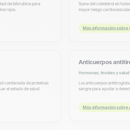
idad de bilirrubina para
Suma del colesterol en todas
los rojos.
mayor riesgo cardiovascular
Más información sobre Co
Anticuerpos antiti
Hormonas, tiroides y salud
idad combinada de proteínas
Los anticuerpos antitiroglob
uar el estado de salud
sangre para ayudar a detecta
Más información sobre A